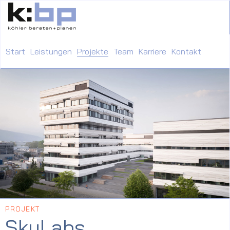
Start
Leistungen
Projekte
Team
Karriere
Kontakt
PROJEKT
SkyLabs