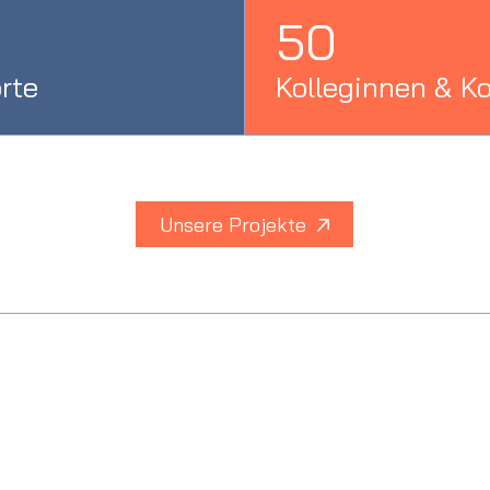
50
rte
Kolleginnen & K
Unsere Projekte