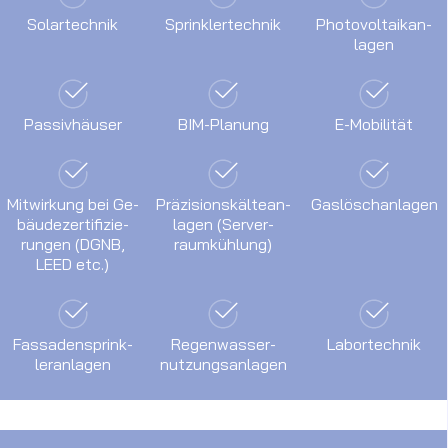
Solar­technik
Sprinkler­technik
Photo­voltaik­an­
lagen
Passiv­häuser
BIM-Planung
E-Mo­bi­li­tät
Mit­wir­kung bei Ge­
Prä­zi­sions­käl­te­an­
Gas­lösch­an­lagen
bäu­de­zer­ti­fi­zie­
lagen (Ser­ver­
rungen (DGNB,
raum­küh­lung)
LEED etc.)
Fas­saden­sprink­
Regen­wasser­
Labor­technik
ler­an­lagen
nutzungs­an­lagen