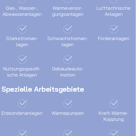
Gas-, Was­ser-,
Wärme­ver­sor­
Luft­tech­nische
Ab­was­ser­an­lagen
gungs­an­lagen
An­lagen
Stark­strom­an­
Schwach­strom­an­
Förder­an­lagen
lagen
lagen
Nutzungs­spe­zi­fi­
Gebäude­auto­
sche An­lagen
mation
Spezielle Arbeitsgebiete
Erd­son­den­an­lagen
Wärme­pum­pen
Kraft-Wärme-
Kopp­lung