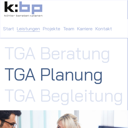
Start
Leistungen
Projekte
Team
Karriere
Kontakt
TGA Beratung
TGA Planung
TGA Begleitung